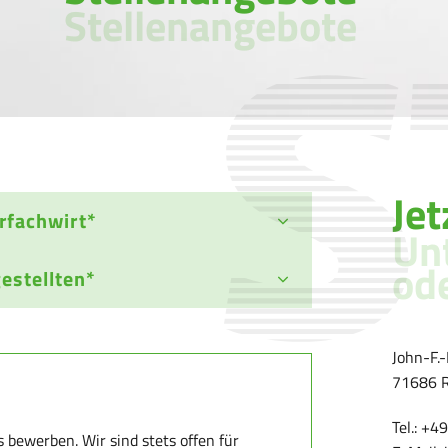
Stellenangebote
Je
erfachwirt*
Un
ode
­stell­ten*
John-F.
71686 R
Tel.: +
s bewerben. Wir sind stets offen für