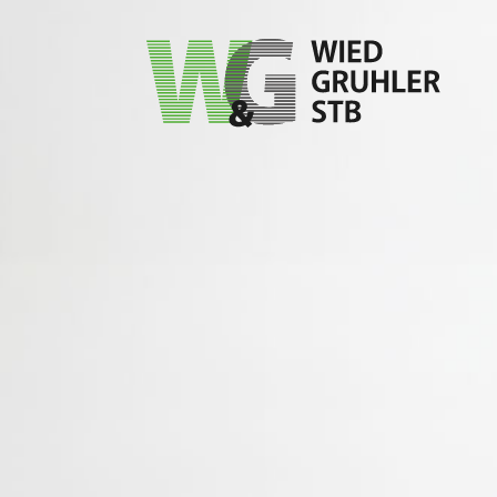
Service
Üb
Steuerberatung
Loh
Aktuelles
Steu
Steuererklärungen
Fin
Merkblätter
Tea
Jahresabschlüsse
Wir
Downloads
Stel