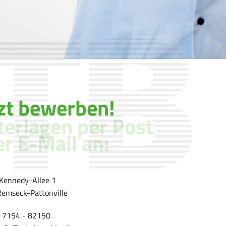
tzt bewerben!
terlagen per Post
r E-Mail an:
-Kennedy-Allee 1
emseck-Pattonville
49 7154 - 82150