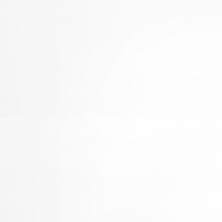
er uns
nbuchhaltung
erberater
anzbuchhaltung
m
tschaftsberatung
lenangebote